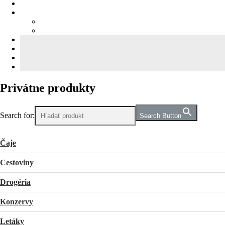
Privátne produkty
Search for:
Search Button
Čaje
Cestoviny
Drogéria
Konzervy
Letáky