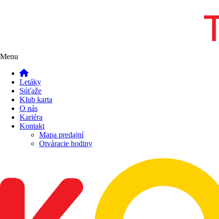
Menu
Letáky
Súťaže
Klub karta
O nás
Kariéra
Kontakt
Mapa predajní
Otváracie hodiny