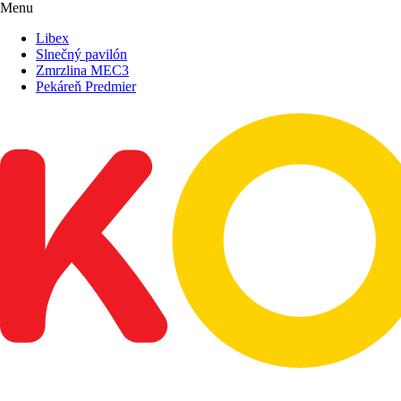
Menu
Libex
Slnečný pavilón
Zmrzlina MEC3
Pekáreň Predmier