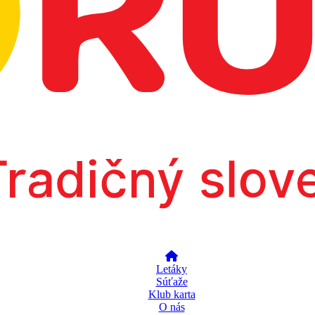
Letáky
Súťaže
Klub karta
O nás