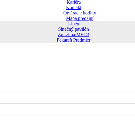
Kariéra
Kontakt
Otváracie hodiny
Mapa predajní
Libex
Slnečný pavilón
Zmrzlina MEC3
Pekáreň Predmier