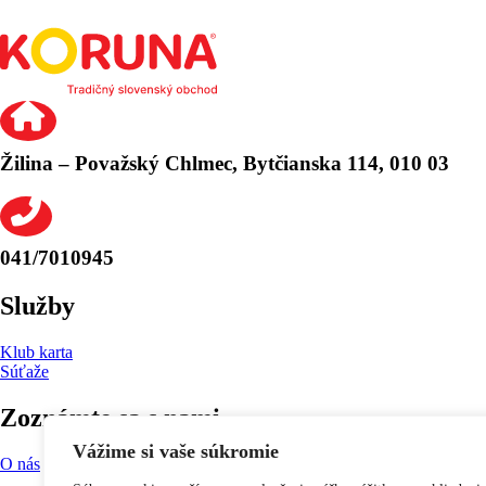
Žilina – Považský Chlmec, Bytčianska 114, 010 03
041/7010945
Služby
Klub karta
Súťaže
Zoznámte sa s nami
Vážime si vaše súkromie
O nás