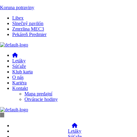
Koruna potraviny
Menu
Libex
Slnečný pavilón
Zmrzlina MEC3
Pekáreň Predmier
Menu
Letáky
Súťaže
Klub karta
O nás
Kariéra
Kontakt
Mapa predajní
Otváracie hodiny
Menu
Letáky
Súťaže