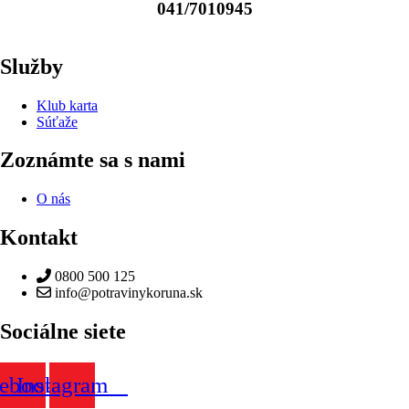
041/7010945
Služby
Klub karta
Súťaže
Zoznámte sa s nami
O nás
Kontakt
0800 500 125
info@potravinykoruna.sk
Sociálne siete
cebook
Instagram