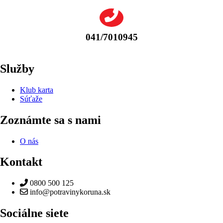
041/7010945
Služby
Klub karta
Súťaže
Zoznámte sa s nami
O nás
Kontakt
0800 500 125
info@potravinykoruna.sk
Sociálne siete