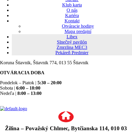
Klub karta
O nás
Kariéra
Kontakt
Otváracie hodiny
Mapa predajní
Libex
Slnečný pavilón
Zmrzlina MEC3
Pekáreň Predmier
Koruna Štiavnik, Štiavnik 774, 013 55 Štiavnik
OTVÁRACIA DOBA
Pondelok – Piatok |
5:30 – 20:00
Sobota |
6:00 – 18:00
Nedeľa |
8:00 – 13:00
Žilina – Považský Chlmec, Bytčianska 114, 010 03