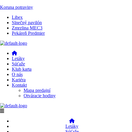
Koruna potraviny
Menu
Libex
Slnečný pavilón
Zmrzlina MEC3
Pekáreň Predmier
Menu
Letáky
Súťaže
Klub karta
O nás
Kariéra
Kontakt
Mapa predajní
Otváracie hodiny
Menu
Letáky
Súťaže