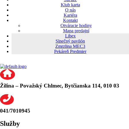
Klub karta
O nás
Kariéra
Kontakt
Otváracie hodiny
Mapa predajní
Libex
Slnečný pavilón
Zmrzlina MEC3
Pekáreň Predmier
Žilina – Považský Chlmec, Bytčianska 114, 010 03
041/7010945
Služby