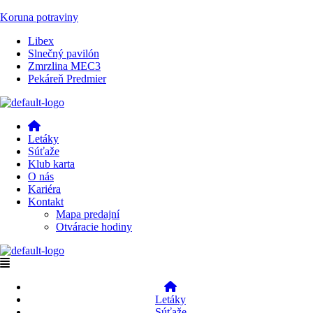
Koruna potraviny
Menu
Libex
Slnečný pavilón
Zmrzlina MEC3
Pekáreň Predmier
Menu
Letáky
Súťaže
Klub karta
O nás
Kariéra
Kontakt
Mapa predajní
Otváracie hodiny
Menu
Letáky
Súťaže