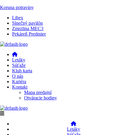
Koruna potraviny
Menu
Libex
Slnečný pavilón
Zmrzlina MEC3
Pekáreň Predmier
Menu
Letáky
Súťaže
Klub karta
O nás
Kariéra
Kontakt
Mapa predajní
Otváracie hodiny
Menu
Letáky
Súťaže