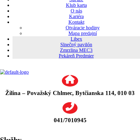
Klub karta
O nás
Kariéra
Kontakt
Otváracie hodiny
Mapa predajní
Libex
Slnečný pavilón
Zmrzlina MEC3
Pekáreň Predmier
Žilina – Považský Chlmec, Bytčianska 114, 010 03
041/7010945
Služby