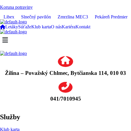
Koruna potraviny
Libex
Slnečný pavilón
Zmrzlina MEC3
Pekáreň Predmier
Letáky
Súťaže
Klub karta
O nás
Kariéra
Kontakt
Menu
Žilina – Považský Chlmec, Bytčianska 114, 010 03
041/7010945
Služby
Klub karta