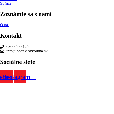
Súťaže
Zoznámte sa s nami
O nás
Kontakt
0800 500 125
info@potravinykoruna.sk
Sociálne siete
cebook
Instagram