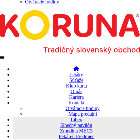
Otváracie hodiny
Menu
Letáky
Súťaže
Klub karta
O nás
Kariéra
Kontakt
Otváracie hodiny
Mapa predajní
Libex
Slnečný pavilón
Zmrzlina MEC3
Pekáreň Predmier