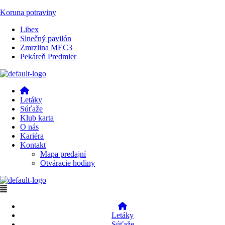
Koruna potraviny
Menu
Libex
Slnečný pavilón
Zmrzlina MEC3
Pekáreň Predmier
Menu
Letáky
Súťaže
Klub karta
O nás
Kariéra
Kontakt
Mapa predajní
Otváracie hodiny
Menu
Letáky
Súťaže