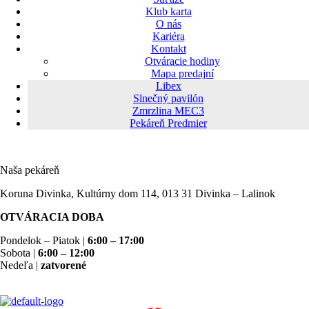
Klub karta
O nás
Kariéra
Kontakt
Otváracie hodiny
Mapa predajní
Libex
Slnečný pavilón
Zmrzlina MEC3
Pekáreň Predmier
Naša pekáreň
Koruna Divinka, Kultúrny dom 114, 013 31 Divinka – Lalinok
OTVÁRACIA DOBA
Pondelok – Piatok |
6:00 – 17:00
Sobota |
6:00 – 12:00
Nedeľa |
zatvorené